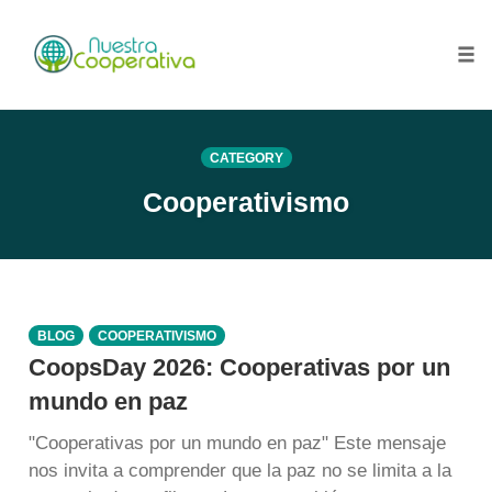
Skip
to
content
Tog
nav
CATEGORY
Cooperativismo
BLOG
COOPERATIVISMO
CoopsDay 2026: Cooperativas por un
mundo en paz
"Cooperativas por un mundo en paz" Este mensaje
nos invita a comprender que la paz no se limita a la